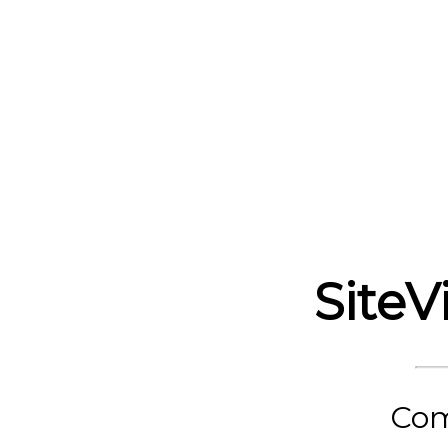
SiteVi
Com